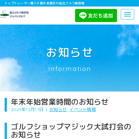
トップトレーサー導入千葉市若葉区の総合ゴルフ練習場
Togg
navig
お知らせ
Information
年末年始営業時間のお知らせ
2025年12月17日
｜
お知らせ
,
イベント情報
ゴルフショップマジック大試打会の
お知らせ