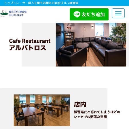
トップトレーサー導入千葉市若葉区の総合ゴルフ練習場
Togg
navig