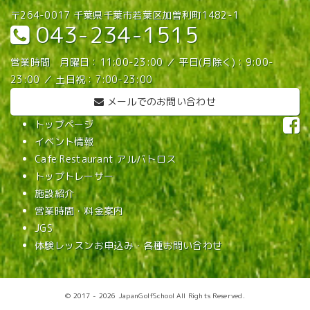
〒264-0017 千葉県千葉市若葉区加曽利町1482-1
043-234-1515
営業時間 月曜日：11:00-23:00 ／ 平日(月除く)：9:00-
23:00 ／ 土日祝：7:00-23:00
メールでのお問い合わせ
トップページ
イベント情報
Cafe Restaurant アルバトロス
トップトレーサー
施設紹介
営業時間・料金案内
JGS
体験レッスンお申込み・各種お問い合わせ
© 2017 - 2026 JapanGolfSchool All Rights Reserved.