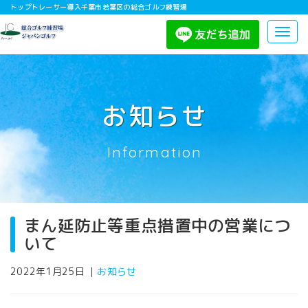
トップトレーサー導入千葉市若葉区の総合ゴルフ練習場
Togg
navig
お知らせ
Information
まん延防止等重点措置中の営業につ
いて
2022年1月25日
｜
お知らせ